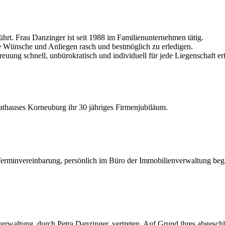
hrt. Frau Danzinger ist seit 1988 im Familienunternehmen tätig.
re Wünsche und Anliegen rasch und bestmöglich zu erledigen.
euung schnell, unbürokratisch und individuell für jede Liegenschaft er
athauses Korneuburg ihr 30 jähriges Firmenjubiläum.
er Terminvereinbarung, persönlich im Büro der Immobilienverwaltung be
nverwaltung, durch Petra Danzinger, vertreten. Auf Grund ihres abgesc